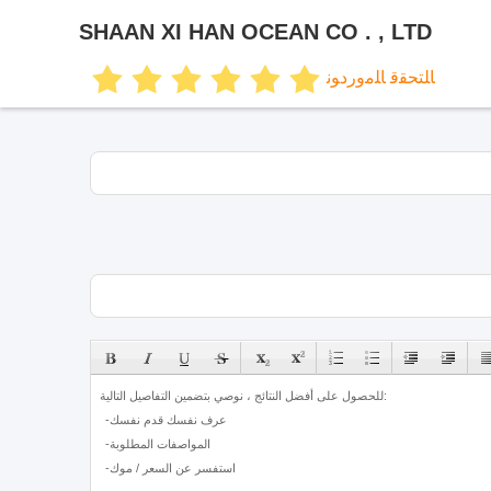
SHAAN XI HAN OCEAN CO . , LTD
ﺎﻠﺘﺤﻘﻗ ﺎﻠﻣﻭﺭﺩﻮﻧ