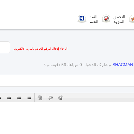
التحقق
الثقة
المزود
الختم
الرجاء إدخال الرقم الخاص بالبريد الإلكتروني.
SHACMAN
ﻢﺷﺍﺮﻛﺓ ﺎﻟﺪﺧﻮﻟ : 0 ﺱﺎﻋﺎﺗ 56 دقيقة ﻢﻧﺫ