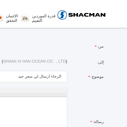
قدرة الموردين
الائتمان
التقييم
التحقق
من:
(
SHAAN XI HAN OCEAN CO . , LTD
)
إلى:
موضوع:
رسالة: