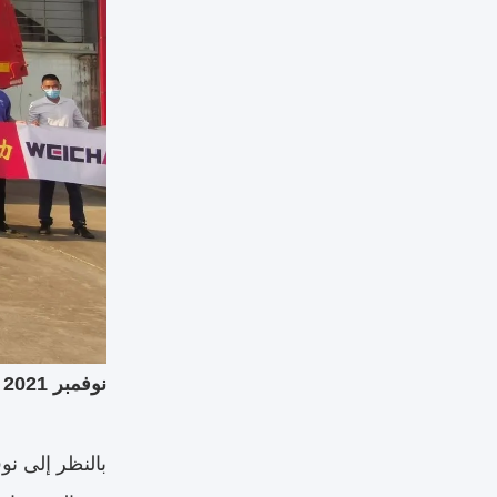
نوفمبر 2021 SHACMAN نجحت في إجراء تجربة قيادة اختبار F3000 Super Edition Tipper في سوق زامبيا