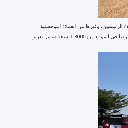
 الرئيسيين، وغيرها من العملاء اللوجستية
الكبيرة المحتملة على طول الطريق،وقدم موظفو المكتب مقدمة رئيسية وعرضا في الموقع من F3000 نسخة سوبر تعزيز