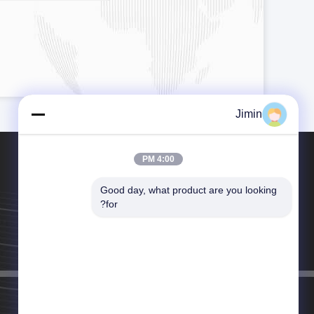
Jimin
4:00 PM
Good day, what product are you looking 
for?
هاتف：86-029-86611565
بريد إلكتروني：christina@shacman-tractor.com