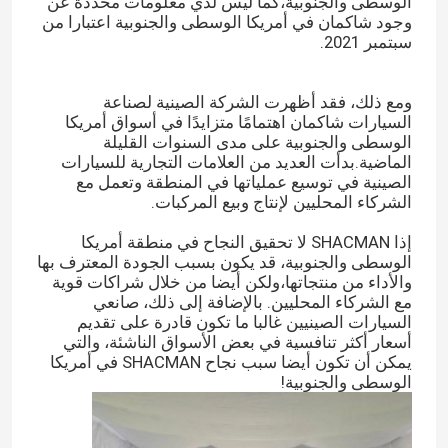
الوسطى والجنوبية،كما ليس لدي معلومات محددة عن
وجود شاكمان في أمريكا الوسطى والجنوبية اعتبارا من
سبتمبر 2021.
ومع ذلك، فقد أظهرت الشركة الصينية لصناعة
السيارات شاكمان اهتمامًا متزايدًا في أسواق أمريكا
الوسطى والجنوبية على مدى السنوات القليلة
الماضية.بدأت العديد من العلامات التجارية للسيارات
الصينية في توسيع عملياتها في المنطقة وتعمل مع
الشركاء المحليين لإنتاج وبيع المركبات.
إذا SHACMAN لا تحقيق النجاح في منطقة أمريكا
الوسطى والجنوبية، قد يكون بسبب الجودة المعترف بها
والأداء من منتجاتها،ولكن أيضا من خلال شراكات قوية
مع الشركاء المحليين. بالإضافة إلى ذلك، صانعي
السيارات الصينيين غالبا ما تكون قادرة على تقديم
أسعار أكثر تنافسية في بعض الأسواق الناشئة، والتي
يمكن أن تكون أيضا سبب نجاح SHACMAN في أمريكا
الوسطى والجنوبية!