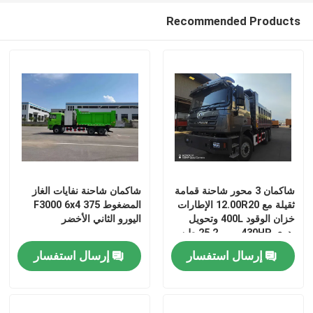
Recommended Products
جولة في المعمل
رقابة جودة
اتصل بنا
أخبار
شاكمان 3 محور شاحنة قمامة
شاكمان شاحنة نفايات الغاز
ثقيلة مع 12.00R20 الإطارات
المضغوط F3000 6x4 375
اطلب اقتباس
خزان الوقود 400L وتحويل
اليورو الثاني الأخضر
يدوي 430HP يورو 2 25 طن
إرسال استفسار
إرسال استفسار
شاحنة قلابة ثقيلة
شاحنة جرار