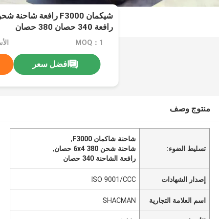
رافعة 340 حصان 380 حصان
MOQ：1
الأسعا
افضل سعر
منتوج وصف
شاحنة شاكمان F3000
,
تسليط الضوء:
شاحنة شحن 6x4 380 حصان
,
رافعة الشاحنة 340 حصان
إصدار الشهادات
ISO 9001/CCC
اسم العلامة التجارية
SHACMAN