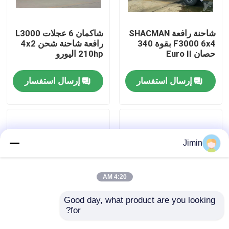
جولة في المعمل
شاحنة رافعة SHACMAN
شاكمان 6 عجلات L3000
F3000 6x4 بقوة 340
رافعة شاحنة شحن 4x2
حصان Euro II
210hp اليورو
رقابة جودة
إرسال استفسار
إرسال استفسار
اتصل بنا
أخبار
Jimin
اطلب اقتباس
4:20 AM
شاحنة قلابة ثقيلة
Good day, what product are you looking 
for?
شاكمان شاكمان F3000
شاكمان F3000 رافعة
رافعة شاحنة شحن 8x4
شاحنة شحن 8x4 380hp
شاحنة جرار