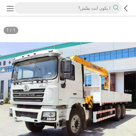
1
/
1