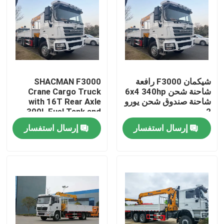
شيكمان F3000 رافعة
SHACMAN F3000
شاحنة شحن 6x4 340hp
Crane Cargo Truck
شاحنة صندوق شحن يورو
with 16T Rear Axle
300L Fuel Tank and
2
WEICHAI Engine for
إرسال استفسار
إرسال استفسار
Heavy-Duty Lifting
المنزل
المنتجات
معلومات عنا