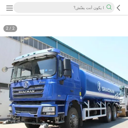
2
/
2