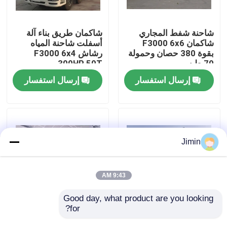
جولة في المعمل
شاحنة شفط المجاري
شاكمان طريق بناء آلة
شاكمان F3000 6x6
أسفلت شاحنة المياه
بقوة 380 حصان وحمولة
رشاش F3000 6x4
رقابة جودة
70 طن
300HP 50T
إرسال استفسار
إرسال استفسار
اتصل بنا
أخبار
Jimin
اطلب اقتباس
9:43 AM
شاحنة قلابة ثقيلة
Good day, what product are you looking 
for?
شاكمان X5000 شاحنات
SQZ10000 شاحنة رافعة
خاصة جناح فان 8x4
طيّة شاكمان 10x4
شاحنة جرار