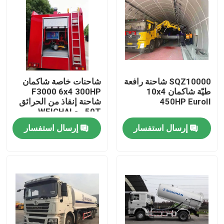
SQZ10000 شاحنة رافعة
شاحنات خاصة شاكمان
طيّة شاكمان 10x4
F3000 6x4 300HP
450HP EuroII
شاحنة إنقاذ من الحرائق
50T مع WEICHAI
WP10.300E22 المحرك
إرسال استفسار
إرسال استفسار
و FAST RTD-11509C
علبة التروس
المنزل
المنتجات
معلومات عنا