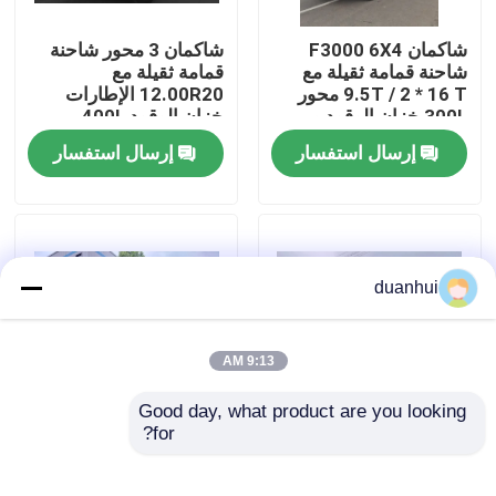
شاكمان F3000 6X4
شاكمان 3 محور شاحنة
جولة في المعمل
شاحنة قمامة ثقيلة مع
قمامة ثقيلة مع
9.5T / 2 * 16 T محور
12.00R20 الإطارات
300L خزان الوقود و
خزان الوقود 400L
رقابة جودة
3775 + 1400 مم قاعدة
وتحويل يدوي 430HP
إرسال استفسار
إرسال استفسار
العجلات
يورو 2 25 طن
اتصل بنا
أخبار
duanhui
اطلب اقتباس
9:13 AM
Good day, what product are you looking 
شاحنة قلابة ثقيلة
for?
شاكمان X3000 شاحنة
شاكمان X3000 شاحنة
تيبر 8x4 375 حصان
حمولة كبيرة شاحنة تيمبر
يوروف، جودة عالية
شاحنة 4x2 300Hp
شاحنة جرار