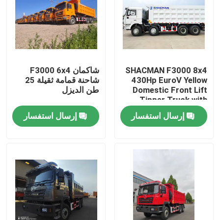
SHACMAN F3000 8x4
شاكمان F3000 6x4
430Hp EuroV Yellow
شاحنة قمامة ثقيلة 25
Domestic Front Lift
طن الديزل
Tipper Truck with
300L Fuel Tank and
إرسال استفسار
إرسال استفسار
12.00R20 Tires
المنزل
المنتجات
معلومات عنا