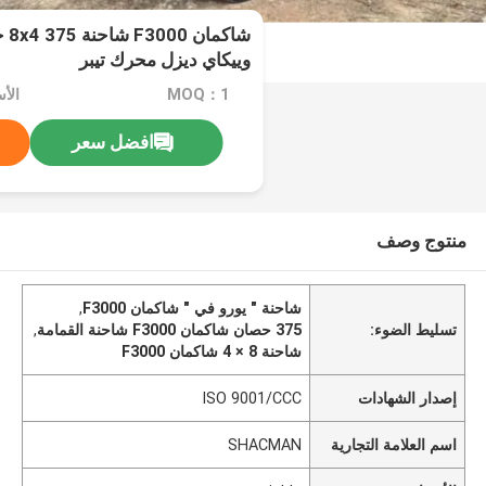
شاك
وييكاي ديزل محرك تيبر
MOQ：1
الأسعا
افضل سعر
منتوج وصف
شاحنة " يورو في " شاكمان F3000
,
تسليط الضوء:
375 حصان شاكمان F3000 شاحنة القمامة
,
شاحنة 8 × 4 شاكمان F3000
إصدار الشهادات
ISO 9001/CCC
اسم العلامة التجارية
SHACMAN