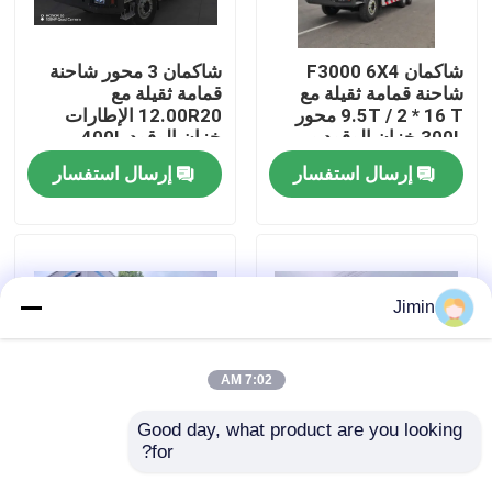
جولة في المعمل
شاكمان F3000 6X4
شاكمان 3 محور شاحنة
شاحنة قمامة ثقيلة مع
قمامة ثقيلة مع
9.5T / 2 * 16 T محور
12.00R20 الإطارات
رقابة جودة
300L خزان الوقود و
خزان الوقود 400L
3775 + 1400 مم قاعدة
وتحويل يدوي 430HP
إرسال استفسار
إرسال استفسار
العجلات
يورو 2 25 طن
اتصل بنا
أخبار
Jimin
اطلب اقتباس
7:02 AM
شاحنة قلابة ثقيلة
Good day, what product are you looking 
for?
شاكمان X3000 شاحنة
شاكمان X3000 شاحنة
تيبر 8x4 375 حصان
حمولة كبيرة شاحنة تيمبر
شاحنة جرار