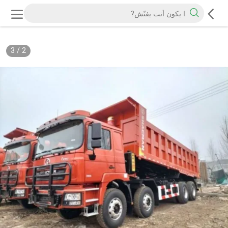
3
/
2