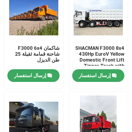
SHACMAN F3000 8x4
شاكمان F3000 6x4
430Hp EuroV Yellow
شاحنة قمامة ثقيلة 25
Domestic Front Lift
طن الديزل
Tipper Truck with
300L Fuel Tank and
إرسال استفسار
إرسال استفسار
12.00R20 Tires
المنزل
المنتجات
معلومات عنا