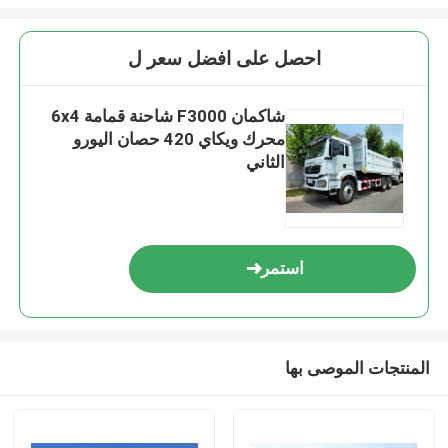
احصل على افضل سعر ل
شاكمان F3000 شاحنة قمامة 6x4
محرك ويكاي 420 حصان اليورو
الثاني
استمر
المنتجات الموصى بها