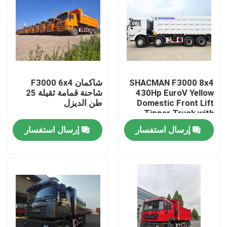
SHACMAN F3000 8x4
شاكمان F3000 6x4
430Hp EuroV Yellow
شاحنة قمامة ثقيلة 25
Domestic Front Lift
طن الديزل
Tipper Truck with
300L Fuel Tank and
إرسال استفسار
إرسال استفسار
12.00R20 Tires
المنزل
المنتجات
معلومات عنا