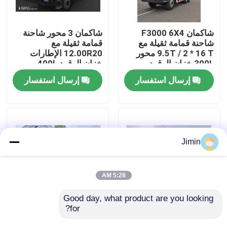
جولة في المعمل
شاكمان F3000 6X4
شاكمان 3 محور شاحنة
شاحنة قمامة ثقيلة مع
قمامة ثقيلة مع
9.5T / 2 * 16 T محور
12.00R20 الإطارات
رقابة جودة
300L خزان الوقود و
خزان الوقود 400L
3775 + 1400 مم قاعدة
وتحويل يدوي 430HP
إرسال استفسار
إرسال استفسار
العجلات
يورو 2 25 طن
اتصل بنا
أخبار
Jimin
اطلب اقتباس
5:28 AM
شاحنة قلابة ثقيلة
Good day, what product are you looking 
for?
شاكمان X3000 شاحنة
شاكمان X3000 شاحنة
تيبر 8x4 375 حصان
حمولة كبيرة شاحنة تيمبر
شاحنة جرار