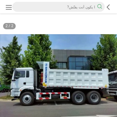
2
/
2