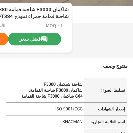
شاحنة قمامة حمراء نموذج SSX3255DT384
MOQ：1
الأسعا
افضل سعر
منتوج وصف
شاحنة شيكمان F3000
,
تسليط الضوء:
شاكمان F3000 شاحنة القمامة
,
6X4 شاكمان F3000 شاحنة القمامة
إصدار الشهادات
ISO 9001/CCC
اسم العلامة التجارية
SHACMAN