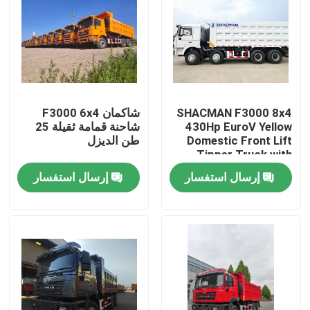
SHACMAN F3000 8x4
شاكمان F3000 6x4
430Hp EuroV Yellow
شاحنة قمامة ثقيلة 25
Domestic Front Lift
طن الديزل
Tipper Truck with
300L Fuel Tank and
إرسال استفسار
إرسال استفسار
12.00R20 Tires
المنزل
المنتجات
معلومات عنا