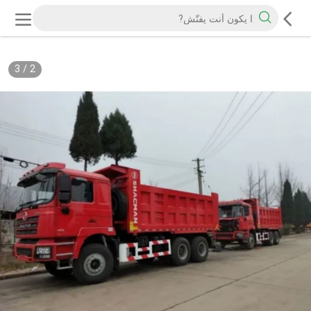
3
/
2