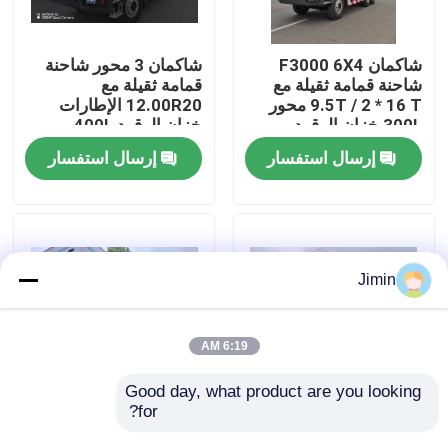
جولة في المعمل
شاكمان F3000 6X4
شاكمان 3 محور شاحنة
شاحنة قمامة ثقيلة مع
قمامة ثقيلة مع
9.5T / 2 * 16 T محور
12.00R20 الإطارات
رقابة جودة
300L خزان الوقود و
خزان الوقود 400L
3775 + 1400 مم قاعدة
وتحويل يدوي 430HP
إرسال استفسار
إرسال استفسار
العجلات
يورو 2 25 طن
اتصل بنا
أخبار
Jimin
اطلب اقتباس
6:19 AM
شاحنة قلابة ثقيلة
Good day, what product are you looking 
for?
شاكمان X3000 شاحنة
شاكمان X3000 شاحنة
تيبر 8x4 375 حصان
حمولة كبيرة شاحنة تيمبر
شاحنة جرار