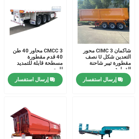
شاكمان CIMC 3 محور
CMCC 3 محاور 40 طن
التعدين شكل U نصف
40 قدم مقطورة
مقطورة تيبر شاحنة
مسطحة قابلة للتمديد
القمامة
للبيع
إرسال استفسار
إرسال استفسار
المنزل
المنتجات
معلومات عنا