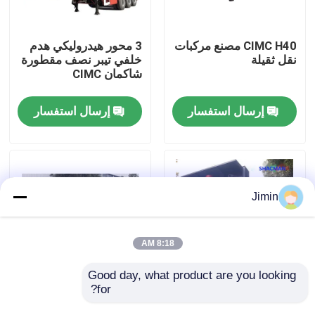
جولة في المعمل
CIMC H40 مصنع مركبات
3 محور هيدروليكي هدم
نقل ثقيلة
خلفي تيبر نصف مقطورة
شاكمان CIMC
رقابة جودة
إرسال استفسار
إرسال استفسار
اتصل بنا
أخبار
Jimin
اطلب اقتباس
8:18 AM
شاحنة قلابة ثقيلة
Good day, what product are you looking 
for?
شاكمان سي إم سي
الرافعة المصنعة بالصمغ و
شاحنة شاحنة شاحنة
شاحنة شاحنة شاحنة
شاحنة جرار