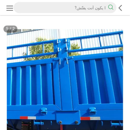
5
/
2