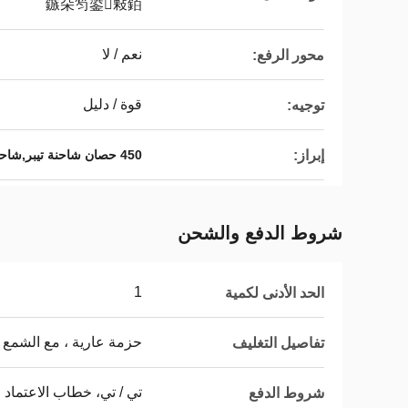
鏃朵笉鍙敤銆
نعم / لا
محور الرفع:
قوة / دليل
توجيه:
إبراز:
450 حصان شاحنة تيبر,شاحنة 8*4 شاكمان X3000,شاحنة 12 عجلة
شروط الدفع والشحن
1
الحد الأدنى لكمية
حزمة عارية ، مع الشمع 
تفاصيل التغليف
تي / تي، خطاب الاعتماد
شروط الدفع