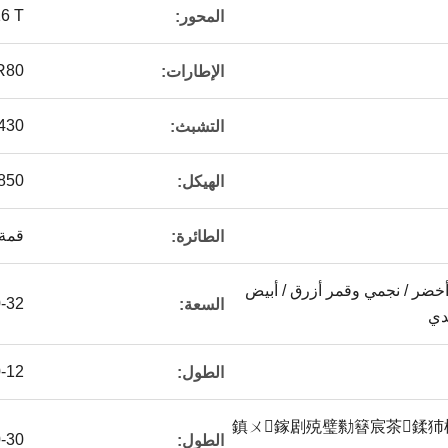
2*16 T
المحور:
R80
الإطارات:
φ430 مخلب الربيع الح
التشبث:
0 × 300 ((8 + 7 + 8)
الهيكل:
قمة
الطائرة:
أخضر / نجمي وقمر أزرق / أبيض
20-32
السعة:
ندي
10-12 أ
الطول:
鎮ㄨ鎵剧殑璧勬簮宸茶鍒
20-30 
الطول: