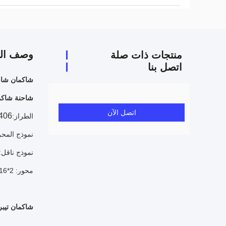
وصف الم
منتجات ذات صلة
اتصل بنا
شاكمان شاحنة قمامة 4 450
شاحنة شاكما
اتصل الآن
406
الطراز:
نموذج المحر
نموذج ناقل: ST 12JSD200T-B+QH50
محور: 2*9.5T/2*16 محور مزدوج المراحل، سرعة المحور 5.262
شاكمان تيبر