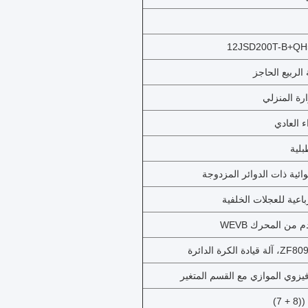
12JSD200T-B+QH50
رة المنزلي
 العادي
بلية
وائية ذات الدوائر المزدوجة
باعية للعجلات الخلفية
 من المحرك WEVB
افيزوي الموازي مع القسم المتغير