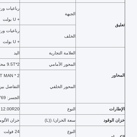
الجبهة
+ U بولت
تعليق
الخلف
+ U بولت
العلامة التجارية
اليد
المحور الأمامي
2*9.5T محور الأمام تقنية MAN
المحاور
المحور الخلفي
التفاضل بي
الجسر: 4.769
الإطارات
النوع
12.00R20
خزان الوقود
سعة الخزان/ ((L)
خزان الألومنيوم 
النوع
24 فولت