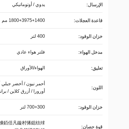
يدوي / أوتوماتيكي
الإرسال:
1800+3975+1400 مم
قاعدة العجلات:
400 لتر
خزان الوقود:
فلتر هواء عادي
مدخل الهواء:
الهواء/الأوراق
تعليق:
أحمر نيون / أخضر جبلي 
اللون:
أورورا / أزرق كلاين / برا
700+300 لتر
خزان الوقود:
犻櫎銆佸凡鏇村悕鎴栨殏
قوة حصان: