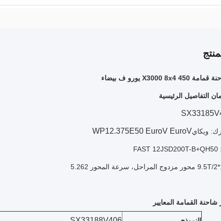
نتج
X3000 8x يورو ف بيضاء
ن التفاصيل الرئيسية
SX33185V
WP12.375E50 EuroV EuroV
ك: ويكاي
FA
 شاحنة القمامة المعايير
SX33188V406
النموذج