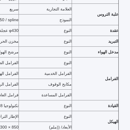
العلامة التجارية
سريع
علبة التروس
النموذج
 / spline
عقدة
النوع
φ430 عجلة الربيع الحاجز
التبريد
النوع
مخزن الحرا
مدخل الهواء
النوع
مرشح الهواء
النوع
الفرامل الط
الفرامل الخدمية
الفرامل اله
الفرامل
مكابح الوقوف
الفرامل الر
الفرامل المساعدة
فرامل العادم
القيادة
النوع
تكنولوجيا ZF8098، آلة قيادة الكرة الدائرة
النوع
الإطار التر
الهيكل
الأبعاد/ ((ملم)
850 × 300 ((8 + 7)