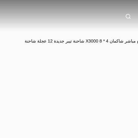
450 حصان من المصنع بيع مباشر شاكمان X3000 8 * 4 شاحنة تيبر جديدة 12 عجلة شاحنة