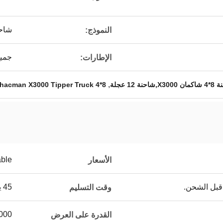
شاحن
النموذج:
جميع
الإطارات:
,
8*4 Shacman X3000 Tipper Truck
able
الأسعار
قبل الشحن.
45 يوم عمل
وقت التسليم
5000 وحدة 
القدرة على العرض