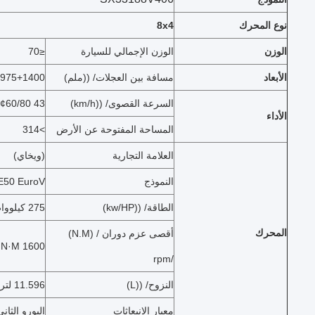
نوع المحرك
8x4
الوزن
الوزن الإجمالي للسيارة
≤70
الأبعاد
مسافة بين العجلات/ ((ملم)
975+1400
السرعة القصوى/ ((km/h)
43 ¢60/80
الأداء
المساحة المفتوحة عن الأرض
>314
العلامة التجارية
(ويخاي)
النموذج
E50 EuroV
الطاقة/ ((kw/HP)
275 كيلوواط / 375 حصان
المحرك
أقصى عزم دوران / (N.M)
1600 N·M
/rpm
النزوح/ ((L)
11.596 لتر
معيار الانبعاثات
اليورو الثاني