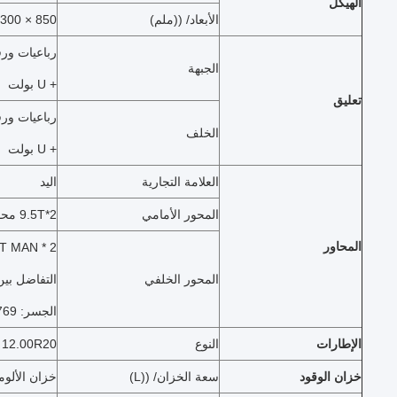
الهيكل
الأبعاد/ ((ملم)
850 × 300 ((8 + 7)
الجبهة
+ U بولت
تعليق
الخلف
+ U بولت
العلامة التجارية
اليد
المحور الأمامي
2*9.5T محور الأمام تقنية MAN
المحاور
المحور الخلفي
التفاضل بي
الجسر: 4.769
الإطارات
النوع
12.00R20
خزان الوقود
سعة الخزان/ ((L)
خزان الألومنيوم 