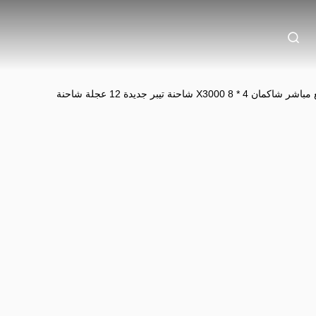
450 حصان من المصنع بيع مباشر شاكمان X3000 8 * 4 شاحنة تيبر جديدة 12 عجلة شاحنة