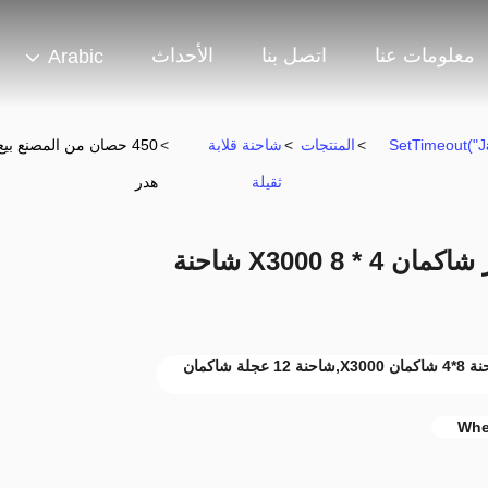
معلومات عنا
اتصل بنا
الأحداث
Arabic
302 SetTimeout
>
المنتجات
>
شاحنة قلابة
>
ثقيلة
هدر
450 حصان من المصنع بيع مباشر شاكمان X3000 8 * 4 شاحنة
شاحنة شاكمان X3000 ذات 450 حصان,شاحنة 8*4 شاكمان X3000,شاحنة 12 عجلة شاكمان