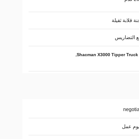
ة قلابة ثقيلة
 التضاريس
,
negoti