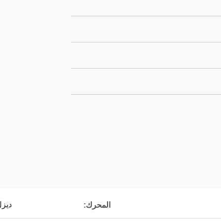
ديز
المحرك: