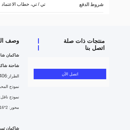
تي / تي، خطاب الاعتماد
شروط الدفع
وصف الم
منتجات ذات صلة
اتصل بنا
شاكمان شاحنة قمامة 4 450
شاحنة شاكما
اتصل الآن
406
الطراز:
نموذج المحر
نموذج ناقل: ST 12JSD200T-B+QH50
محور: 2*9.5T/2*16 محور مزدوج المراحل، سرعة المحور 5.262
شاكمان تيبر