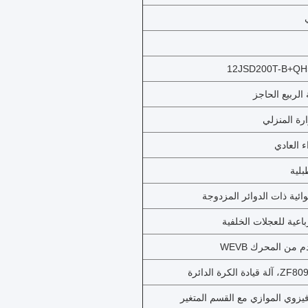
12JSD200T-B+QH50
رة المنزلي
 العادي
بلية
وائية ذات الدوائر المزدوجة
باعية للعجلات الخلفية
 من المحرك WEVB
افيزوي الموازي مع القسم المتغير