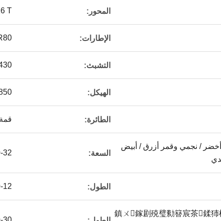
2*16 T
المحور:
R80
الإطارات:
φ430 مخلب الربيع الح
التشبث:
0 × 300 ((8 + 7 + 8)
الهيكل:
قمة
الطائرة:
أخضر / نجمي وقمر أزرق / أبيض
20-32
السعة:
ندي
10-12 أ
الطول:
鎮ㄨ鎵剧殑璧勬簮宸茶鍒
20-30 
الطول: