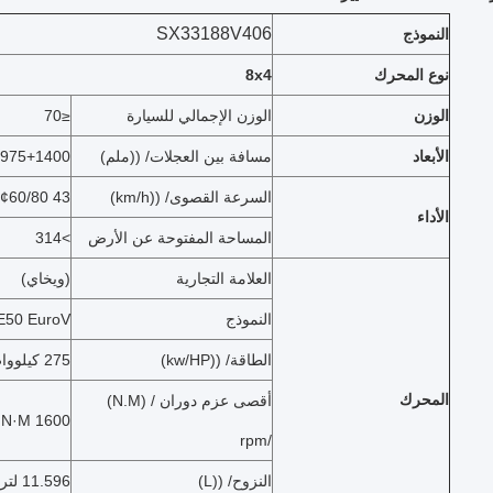
SX33188V406
النموذج
نوع المحرك
8x4
الوزن
الوزن الإجمالي للسيارة
≤70
الأبعاد
مسافة بين العجلات/ ((ملم)
975+1400
السرعة القصوى/ ((km/h)
43 ¢60/80
الأداء
المساحة المفتوحة عن الأرض
>314
العلامة التجارية
(ويخاي)
النموذج
E50 EuroV
الطاقة/ ((kw/HP)
275 كيلوواط / 375 حصان
المحرك
أقصى عزم دوران / (N.M)
1600 N·M
/rpm
النزوح/ ((L)
11.596 لتر