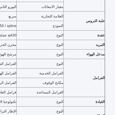
معيار الانبعاثات
اليورو الثاني
العلامة التجارية
سريع
علبة التروس
النموذج
 / spline
عقدة
النوع
φ430 عجلة الربيع الحاجز
التبريد
النوع
مخزن الحرا
مدخل الهواء
النوع
مرشح الهواء
النوع
الفرامل الط
الفرامل الخدمية
الفرامل اله
الفرامل
مكابح الوقوف
الفرامل الر
الفرامل المساعدة
فرامل العادم
القيادة
النوع
تكنولوجيا ZF8098، آلة قيادة الكرة الدائرة
النوع
الإطار التر