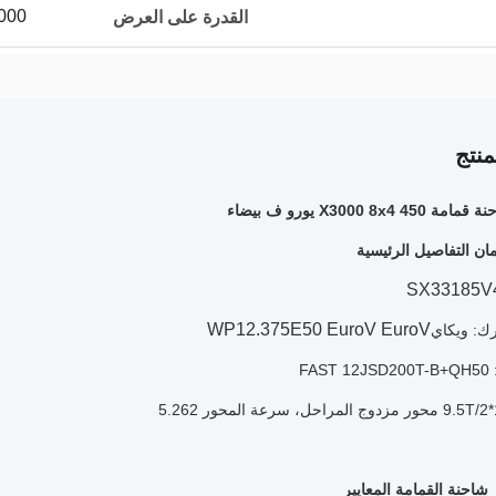
5000 وحدة 
القدرة على العرض
نتج
X3000 8x يورو ف بيضاء
ن التفاصيل الرئيسية
SX33185V
WP12.375E50 EuroV EuroV
ك: ويكاي
FA
 شاحنة القمامة المعايير