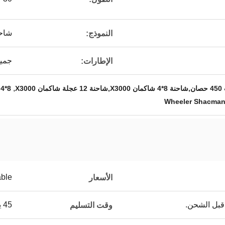
شاحن
النموذج:
جميع
الإطارات:
,
8*4 Shacman X3000 Tipper Truck
able
الأسعار
قبل الشحن.
45 يوم عمل
وقت التسليم