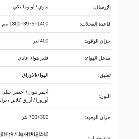
يدوي / أوتوماتيكي
الإرسال:
1800+3975+1400 مم
قاعدة العجلات:
400 لتر
خزان الوقود:
فلتر هواء عادي
مدخل الهواء:
الهواء/الأوراق
تعليق:
أحمر نيون / أخضر جبلي 
اللون:
أورورا / أزرق كلاين / برا
700+300 لتر
خزان الوقود:
犻櫎銆佸凡鏇村悕鎴栨殏
قوة حصان: