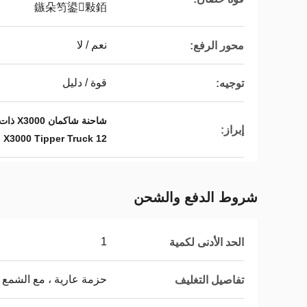
鏃朵笉鍙敤銆
نعم / لا
محور الرفع:
قوة / دليل
توجيه:
شاحنة شاكمان X3000 ذات 450 حصان,شاحنة 8*4 شاكمان X3000,شاحنة 12 عجلة شاكمان X3000
إبراز:
12 Wheeler Shacman X3000 Tipper Truck
شروط الدفع والشحن
1
الحد الأدنى لكمية
حزمة عارية ، مع الشمع 
تفاصيل التغليف