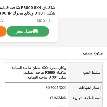
شاكمان F3000 8X4 
شكل U 30T ويكاي محرك 400HP
MOQ：1
الأسعا
افضل سعر
منتوج وصف
ويكاي محرك 400 حصان شاحنة القمامة
,
تسليط الضوء:
شاكمان F3000 شاحنة القمامة
,
شكل U 30T شاحنة القمامة
إصدار الشهادات
ISO 9001/CCC
اسم العلامة التجارية
SHACMAN