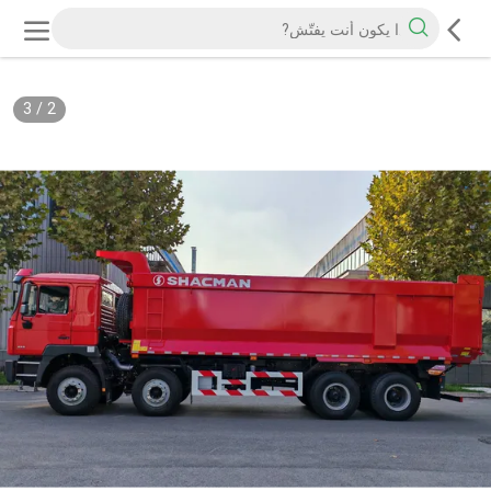
3
/
2