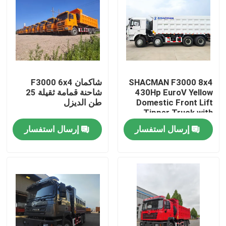
SHACMAN F3000 8x4
شاكمان F3000 6x4
430Hp EuroV Yellow
شاحنة قمامة ثقيلة 25
Domestic Front Lift
طن الديزل
Tipper Truck with
300L Fuel Tank and
إرسال استفسار
إرسال استفسار
12.00R20 Tires
المنزل
المنتجات
معلومات عنا