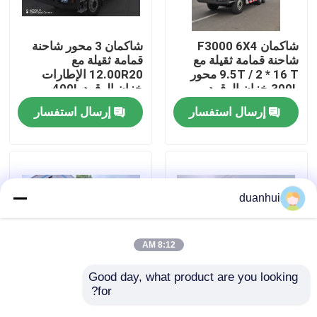
جولة في المعمل
شاكمان F3000 6X4
شاكمان 3 محور شاحنة
شاحنة قمامة ثقيلة مع
قمامة ثقيلة مع
9.5T / 2 * 16 T محور
12.00R20 الإطارات
رقابة جودة
300L خزان الوقود و
خزان الوقود 400L
3775 + 1400 مم قاعدة
وتحويل يدوي 430HP
إرسال استفسار
إرسال استفسار
العجلات
يورو 2 25 طن
اتصل بنا
أخبار
duanhui
اطلب اقتباس
8:12 AM
شاحنة قلابة ثقيلة
Good day, what product are you looking 
for?
شاكمان X3000 شاحنة
شاكمان X3000 شاحنة
تيبر 8x4 375 حصان
حمولة كبيرة شاحنة تيمبر
شاحنة جرار