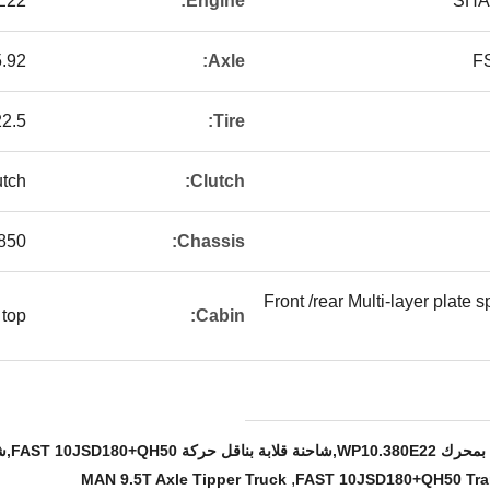
E22
Engine:
SHA
5.92
Axle:
F
2.5
Tire:
utch
Clutch:
50×300（8+7）
Chassis:
Front /rear Multi-layer plate 
 top
Cabin:
شاحنة قلابة بمحور MAN 9.5T
,
MAN 9.5T Axle Tipper Truck
FAST 10JSD180+QH50 Tra