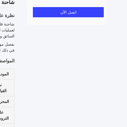
شاحنة قلاب N F3000 6x4 400 EuroII
اتصل الآن
نظرة عام
لعمليات ا
السائق وس
في ذلك الب
المواصفا
المود
ن
القيا
المحر
عل
الترو