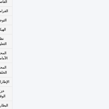
الفاص
الفرام
التوج
الهي
نظا
التعل
المح
الأما
المح
الخلف
الإطار
خزا
الوق
البطار