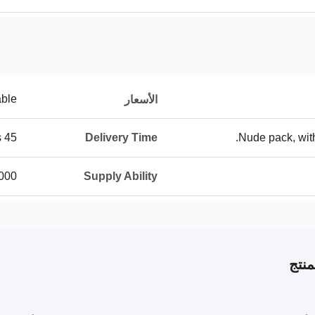
able
الأسعار
45 working days
Delivery Time
Nude pack, wit
units/month
Supply Ability
نتج