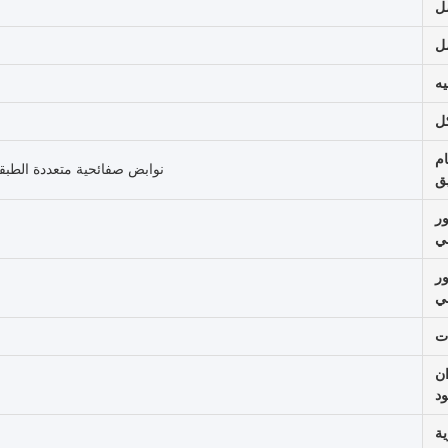
ل
ل
يه
كل
م
نوابض صفائحية متعددة الطبقات مع 4 نوابض رئيسية + 4 مسامير
يق
ور
مي
ور
ي
ات
ن
ود
ية