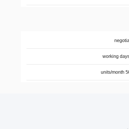
negoti
5000 