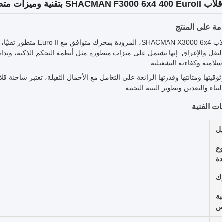
SHACMA بتقنية وميزات متطورة
ة على المنتج
شاحنة قلاب CMAN X3000 6x4
لنقل والإغراق. إنها تشتمل على ميزات متطورة مثل أنظمة التحكم الذكية، وتداب
لامته وكفاءته التشغيلية.
ناء والتعدين وتطوير البنية التحتية.
ت الفنية
يل
وع
دة
ك
بة
س