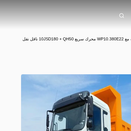
شاكمان F3000 شاحنة قمامة ثقيلة مع WP10.380E22 محرك سريع 10JSD180 + QH50 ناقل نقل