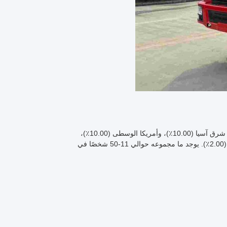
نحن نتواجد في شنشي، الصين، بدأنا في عام 2015، ونبيع إلى أفريقيا (70.00٪)، وجنوب شرق آسيا (10.00٪)، وأمريكا الوسطى (10.00٪)،
وأمريكا الجنوبية (4.00٪)، والشرق الأوسط (2.00٪)، وشرق آسيا (2.00٪)، وجنوب آسيا (2.00٪). يوجد ما مجموعه حوالي 11-50 شخصًا في