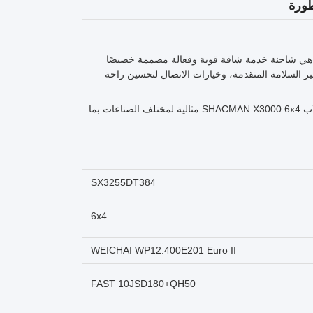
SHA، المزودة بمحرك متوافق مع Euro II متطور تقنيًا، هي شاحنة خدمة شاقة قوية وفعالة مصممة خصيصًا
ير السلامة المتقدمة، وخيارات الاتصال لتحسين راحة
بفضل موثوقيتها ومتانتها وقدرتها الرائعة على التعامل مع الأحمال الثقيلة، تعتبر شاحنة قلاب SHACMAN X3000 6x4 مثالية لمختلف الصناعات بما
SX3255DT384
6x4
WEICHAI WP12.400E201 Euro II
FAST 10JSD180+QH50