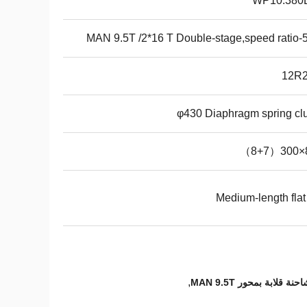
WP10.380
MAN 9.5T /2*16 T Double-stage,speed ratio-
12R2
φ430 Diaphragm spring cl
8
Medium-length flat
,