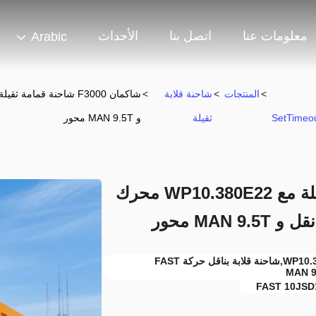
معلومات عنا
اتصل بنا
الأحداث
Arabic
>
المنتجات
>
شاحنة قلابة
>
SetTimeou
ثقيلة
و MAN 9.5T محور
شاكمان F3000 شاحنة قمامة ثقيلة مع WP10.380E22 محرك
شاحنة قلابة للخدمة الشاقة بمحرك WP10.380E22,شاحنة قلابة بناقل حركة FAST
FAST 10JSD