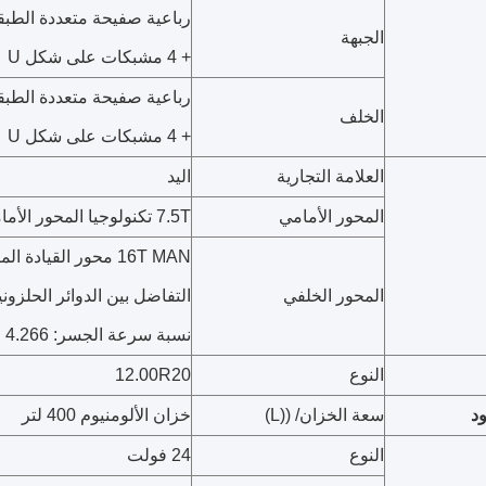
الجبهة
+ 4 مشبكات على شكل U
الخلف
+ 4 مشبكات على شكل U
العلامة التجارية
اليد
المحور الأمامي
7.5T تكنولوجيا المحور الأمامي MAN
16T MAN محور القياد
المحور الخلفي
التفاضل بين الدوائر الحلزون
نسبة سرعة الجسر: 4.266
النوع
12.00R20
د
سعة الخزان/ ((L)
خزان الألومنيوم 400 لتر
النوع
24 فولت