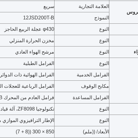
العلامة التجارية
سريع
تروس
النموذج
12JSD200T-B
النوع
φ430 عجلة الربيع الحاجز
النوع
مخزن الحرارة المنزلي
ء
النوع
مرشح الهواء العادي
النوع
الفرامل الطبلية
الفرامل الخدمية
الفرامل الهوائية ذات الدوائ
مكابح الوقوف
الفرامل الرباعية للعجلات ال
الفرامل المساعدة
فرامل العادم من المحرك WEVB
النوع
تكنولوجيا ZF8098، آلة قيادة الكرة الدائرة
النوع
الإطار الترافيزوي الموازي 
الأبعاد/ ((ملم)
850 × 300 ((8 + 7)