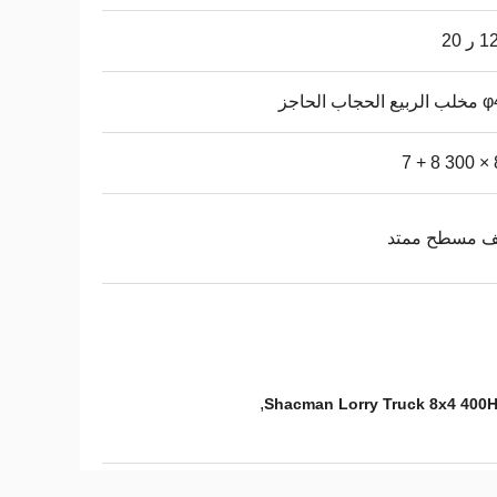
ر 20
جاب الحاجز
8
 مسطح ممتد
,
Shacman Lorry Truck 8x4 400