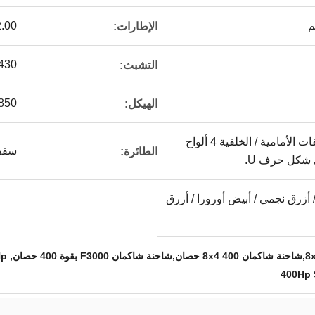
12.00 
الإطارات:
φ430 مخلب الربيع الح
التشبث:
50 × 300 8 + 7
الهيكل:
لوحة الربيع متعددة الطبقات الأمامية / الخلفية 4 ألواح
سقف
الطائرة:
 أزرق نجمي / أبيض أورورا / أزرق
,
Hp
400Hp