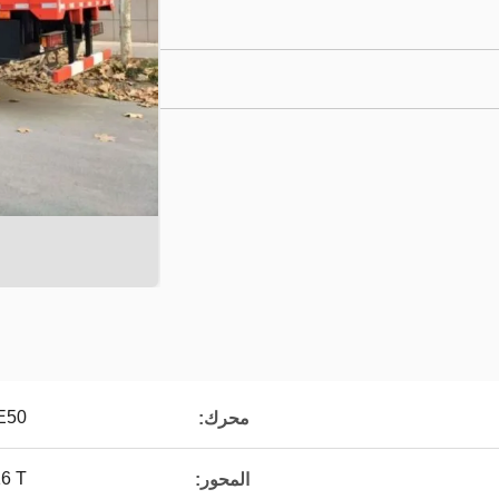
E50
محرك:
5T / 2 * 16 T
المحور: