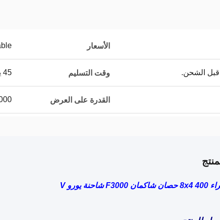
able
الأسعار
قبل الشحن.
45 يوم عمل
وقت التسليم
5000 وحدة 
القدرة على العرض
نتج
 شاحنة يورو V