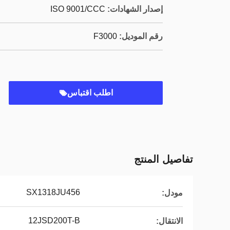
إصدار الشهادات:
ISO 9001/CCC
رقم الموديل:
F3000
اطلب اقتباس
تفاصيل المنتج
SX1318JU456
مودل:
12JSD200T-B
الانتقال: