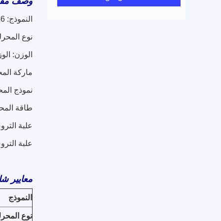
وصف مفص
النموذج: SX1318JU456
نوع المحرك: 
الوزن: الوز
ماركة المحرك: 
نموذج المحرك: E50
طاقة المحرك: 400 hp
علبة التروس: 
علبة التروس: 00T-B
معايير شا
النموذج
نوع المحر