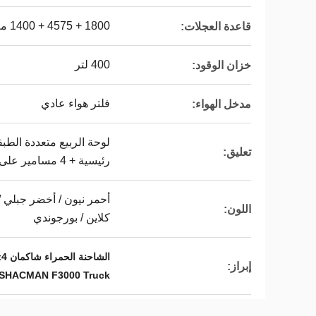
1800 + 4575 + 1400 مم
قاعدة العجلات:
400 لتر
خزان الوقود:
فلتر هواء عادي
مدخل الهواء:
تعليق:
رئيسية + 4 مسامير على شكل حرف U.
أحمر نيون / أخضر جبلي /
اللون:
كلاين / بورجوندي
الشاحنة الحمراء شاكمان 8x4,شاحنة شاكمان 8x4 400 حصان,شاحنة شاكمان F3000 بقوة 400 حصان
إبراز:
 SHACMAN F3000 Truck