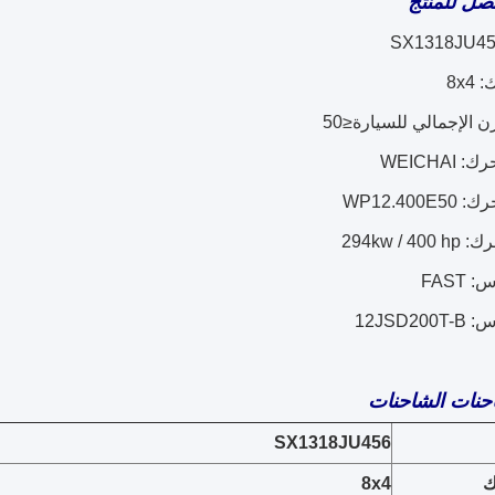
ل للمنتج
8x4
ن الإجمالي للسيارة≤50
WEICHAI
WP12.400
294kw / 
FAST
12JSD2
حنات الشاحنات
SX1318JU456
ك
8x4