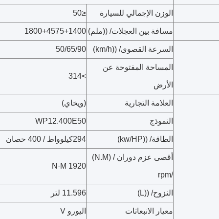
الوزن الإجمالي للسيارة
≤50
مسافة بين العجلات/ ((ملم)
1800+4575+1400
السرعة القصوى/ ((km/h)
50/65/90
المساحة المفتوحة عن
>314
الأرض
العلامة التجارية
(ويخاي)
النموذج
WP12.400E50
الطاقة/ ((kw/HP)
294كيلوواط / 400 حصان
أقصى عزم دوران / (N.M)
1920 N·M
/rpm
النزوح/ ((L)
11.596 لتر
معيار الانبعاثات
اليورو V