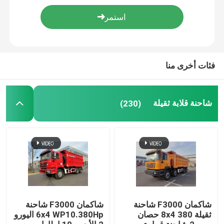
شاحنات خزانات النفط
شاحنة قمامة ضغط
فئات أخرى منا
نصف مقطورة
شاحنة قلابة ثقيلة
(230)
شاكمان F3000 شاحنة
شاكمان F3000 شاحنة
ثقيلة 8x4 380 حصان
6x4 WP10.380Hp اليورو