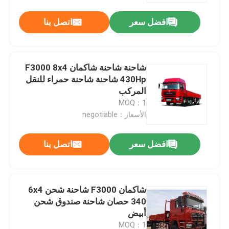
افضل سعر
اتصل بنا
جولة في المعمل
رقابة جودة
شاحنة شاحنة شاكمان F3000 8x4
430Hp شاحنة شاحنة حمراء للنقل
المركب
اتصل بنا
MOQ：1
الأسعار：negotiable
أخبار
افضل سعر
اتصل بنا
اطلب اقتباس
شاكمان F3000 شاحنة شحن 6x4
شاحنة قلابة ثقيلة
340 حصان شاحنة صندوق شحن
أبيض
شاحنة جرار
MOQ：1