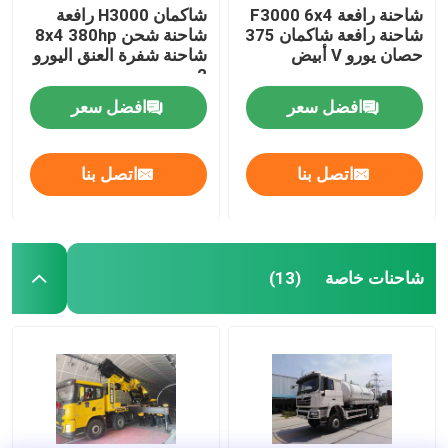
شاحنة رافعة F3000 6x4
شاكمان H3000 رافعة
شاحنة رافعة شاكمان 375
شاحنة شحن 8x4 380hp
حصان يورو V أبيض
شاحنة شفرة العنق اليورو
2
افضل سعر
افضل سعر
اتصل بنا
اتصل بنا
شاحنات خاصة
(13)