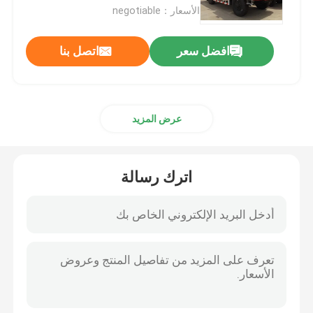
الأسعار：negotiable
شاحنة لوري
افضل سعر
اتصل بنا
شاحنة خلط الخرسانة
عرض المزيد
شاحنة شحن رافعة
شاحنات خاصة
اترك رسالة
شاحنة قمامة خفيفة
شاحنة شحن
شاحنة صهريج مياه