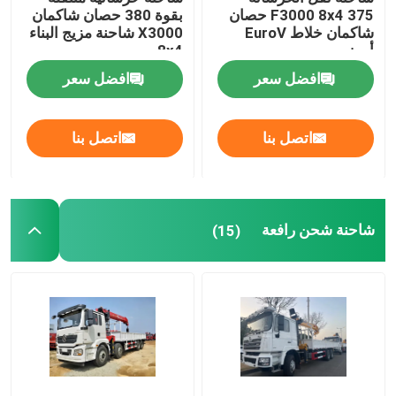
F3000 8x4 375 حصان
بقوة 380 حصان شاكمان
شاكمان خلاط EuroV
X3000 شاحنة مزيج البناء
أبيض
8x4 يورو
افضل سعر
افضل سعر
اتصل بنا
اتصل بنا
شاحنة شحن رافعة
(15)