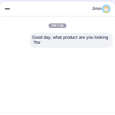
6x4 430HP شاحنات
SQZ10000 شاحنة رافعة
Jimin
خاصة شاكمان F3000
طيّة شاكمان 10x4
اليورو الثاني نظيفة الطرق
450HP EuroII
شاحنة مسح الشوارع
7:49 PM
افضل سعر
افضل سعر
Good day, what product are you looking 
for?
اتصل بنا
اتصل بنا
عرض المزيد
منزل
حول نا
اتصل بنا
Desktop Site
خريطة الموقع
سياسة الخصوصية