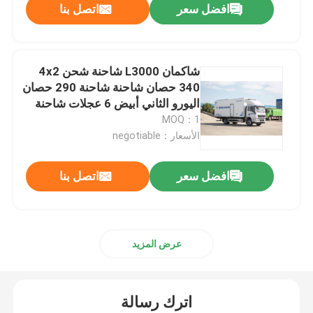
افضل سعر
اتصل بنا
شاكمان L3000 شاحنة شحن 4x2
340 حصان شاحنة شاحنة 290 حصان
اليورو الثاني أبيض 6 عجلات شاحنة
شحن
MOQ：1
الأسعار：negotiable
افضل سعر
اتصل بنا
المنزل
عرض المزيد
المنتجات
اترك رسالة
معلومات عنا