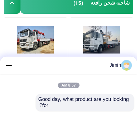
شاحنة شحن رافعة
(15)
شاحنة رافعة F3000 6x4
شاكمان H3000 رافعة
Jimin
شاحنة رافعة شاكمان 375
شاحنة شحن 8x4 380hp
حصان يورو V أبيض
شاحنة شفرة العنق اليورو
2
8:57 AM
افضل سعر
افضل سعر
Good day, what product are you looking 
for?
اتصل بنا
اتصل بنا