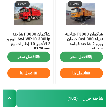
شاحنة لوري
شاحنة خلط الخرسانة
شاكمان F3000 شاحنة
شاكمان F3000 شاحنة
ثقيلة 8x4 380 حصان
6x4 WP10.380Hp اليورو
شاحنة شحن رافعة
يورو 2 شاحنة قمامة
2 الأحمر 10 إطارات مع
صفراء
5175mm
افضل سعر
افضل سعر
شاحنات خاصة
اتصل بنا
اتصل بنا
شاحنة قمامة خفيفة
شاحنة شحن
شاحنة جرار
(102)
شاحنة صهريج مياه