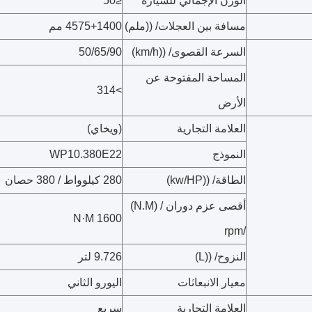
الوزن الإجمالي للسيارة
≤50
مسافة بين العجلات/ ((ملم)
4575+1400 مم
السرعة القصوى/ ((km/h)
50/65/90
المساحة المفتوحة عن
>314
الأرض
العلامة التجارية
(ويخاي)
النموذج
WP10.380E22
الطاقة/ ((kw/HP)
280 كيلوواط / 380 حصان
أقصى عزم دوران / (N.M)
1600 N·M
/rpm
النزوح/ ((L)
9.726 لتر
معيار الانبعاثات
اليورو الثاني
العلامة التجارية
سريع