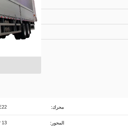
E22
محرك:
7.5T / 2 * 13 مح
المحور: