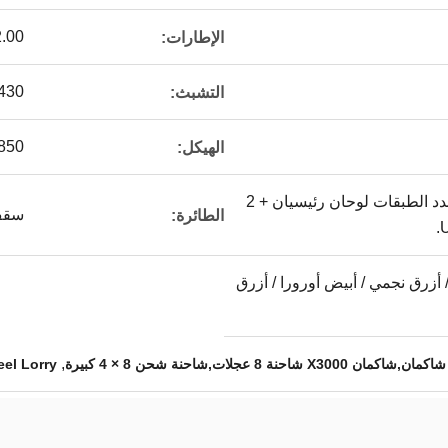
12.00 
الإطارات:
φ430 مخلب الربيع الح
التشبث:
50 × 300 8 + 5
الهيكل:
أمامي / خلفي زنبرك متعدد الطبقات لوحان رئيسيان + 2
سقف
الطائرة:
 أزرق نجمي / أبيض أورورا / أزرق
,
ة 8 عجلات,شاحنة شحن 8 × 4 كبيرة
el Lorry