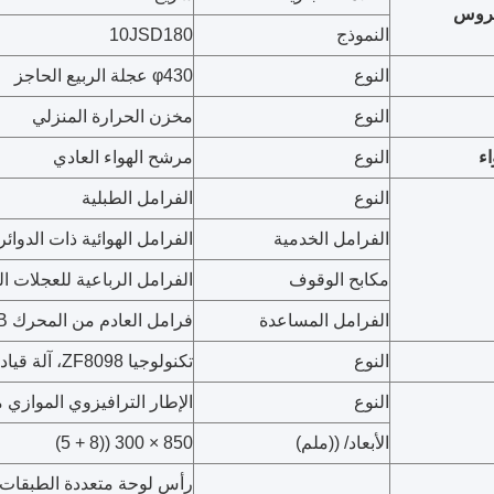
تروس
النموذج
10JSD180
النوع
φ430 عجلة الربيع الحاجز
النوع
مخزن الحرارة المنزلي
ء
النوع
مرشح الهواء العادي
النوع
الفرامل الطبلية
الفرامل الخدمية
الفرامل الهوائية ذات الدوائ
مكابح الوقوف
الفرامل الرباعية للعجلات ال
الفرامل المساعدة
فرامل العادم من المحرك WEVB
النوع
تكنولوجيا ZF8098، آلة قيادة الكرة الدائرة
النوع
الإطار الترافيزوي الموازي 
الأبعاد/ ((ملم)
850 × 300 ((8 + 5)