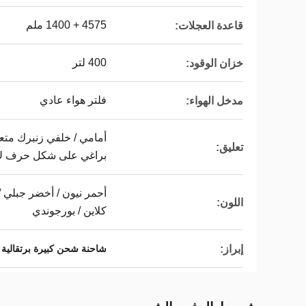
4575 + 1400 ملم
قاعدة العجلات:
400 لتر
خزان الوقود:
فلتر هواء عادي
مدخل الهواء:
تعليق:
براغي على شكل حرف U.
أحمر نيون / أخضر جبلي /
اللون:
كلاين / بورجوندي
إبراز:
شاحنة شحن كبيرة برتقالية شاكمان,شاكمان X3000 شاحن