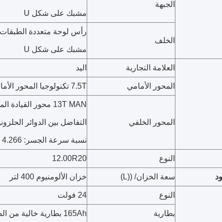
الجبهة
مشبك على شكل U
الخلف
مشبك على شكل U
العلامة التجارية
اليد
المحور الأمامي
7.5T تكنولوجيا المحور الأمامي MAN
13T MAN محور القياد
المحور الخلفي
التفاضل بين الدوائر الحلزون
نسبة سرعة الجسر: 4.266
النوع
12.00R20
د
سعة الخزان/ ((L)
خزان الألومنيوم 400 لتر
النوع
24 فولت
بطارية
165Ah بطارية خالية من الصيانة