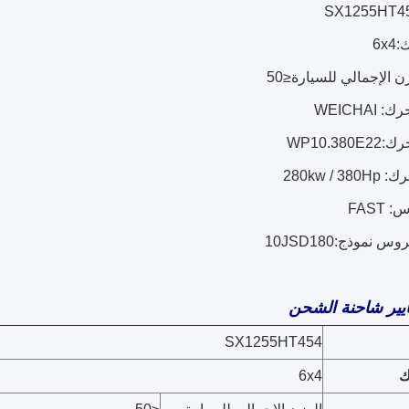
6x
ن الإجمالي للسيارة≤50
WEICHAI
WP10.38
280kw / 
FAST
نموذج:10JSD180
يير شاحنة الشحن
SX1255HT454
ك
6x4