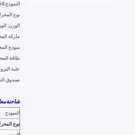
النموذج:SX1255HT454
نوع المحرك:4
الوزن: الوز
ماركة المحرك: 
نموذج المحرك:0E22
طاقة المحرك: 380Hp
علبة التروس: 
صندوق التروس 
شاحنة
معا
النموذج
نوع المحر