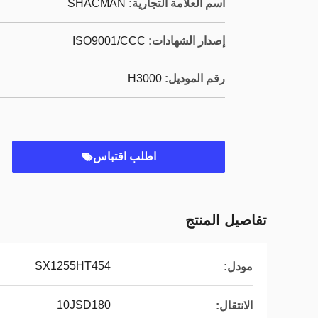
اسم العلامة التجارية:
SHACMAN
إصدار الشهادات:
ISO9001/CCC
رقم الموديل:
H3000
اطلب اقتباس
تفاصيل المنتج
SX1255HT454
مودل:
10JSD180
الانتقال: