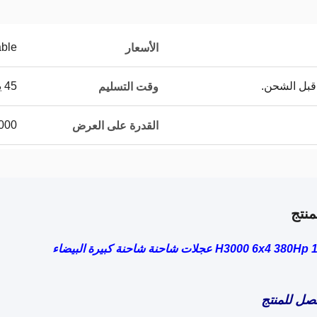
able
الأسعار
قبل الشحن.
45 يوم عمل
وقت التسليم
1000 وحدة 
القدرة على العرض
نتج
ل للمنتج