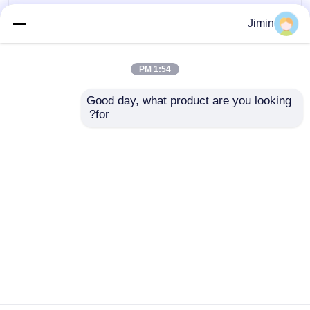
شاحنة رافعة F3000 6x4
شاكمان H3000 رافعة
Jimin
شاحنة رافعة شاكمان 375
شاحنة شحن 8x4 380hp
حصان يورو V أبيض
شاحنة شفرة العنق اليورو
2
1:54 PM
افضل سعر
افضل سعر
Good day, what product are you looking 
for?
اتصل بنا
اتصل بنا
عرض المزيد
منزل
حول نا
اتصل بنا
Desktop Site
خريطة الموقع
سياسة الخصوصية