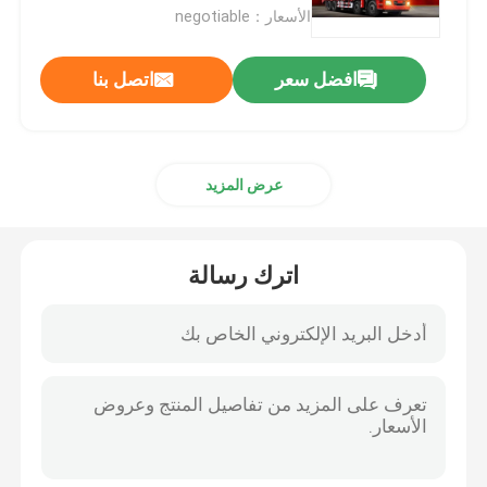
الأسعار：negotiable
شاحنة لوري
افضل سعر
اتصل بنا
شاحنة خلط الخرسانة
عرض المزيد
شاحنة شحن رافعة
شاحنات خاصة
اترك رسالة
شاحنة قمامة خفيفة
شاحنة شحن
شاحنة صهريج مياه