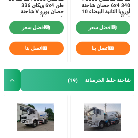
6x4 340 حصان شاحنة
طن 6x4 ويكاي 336
أوروبا الثانية البيضاء 10
حصان يورو V شاحنة
عجلات
شحن بيضاء
افضل سعر
افضل سعر
اتصل بنا
اتصل بنا
شاحنة خلط الخرسانة
(19)