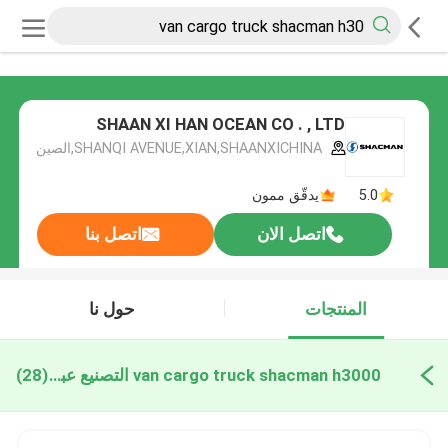
SHAAN XI HAN OCEAN CO . , LTD
SHANQI AVENUE,XIAN,SHAANXICHINA,الصين
5.0
يدقّق ممون
اتصل الان
اتصل بنا
المنتجات
حول نا
van cargo truck shacman h3000 التصنيع عبر الإنترنت
(28)