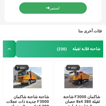
شاحنات خزانات النفط
شاحنة قمامة ضغط
فئات أخرى منا
نصف مقطورة
شاحنة قلابة ثقيلة
(230)
شاكمان F3000 شاحنة
شاحنة شاحنة شاكمان
ثقيلة 8x4 380 حصان
F3000 جديدة ذات عجلات