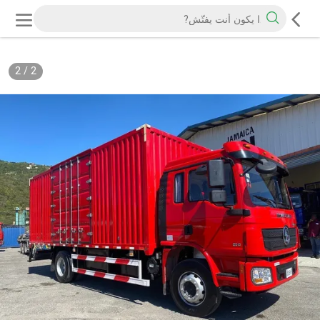
2
/
2