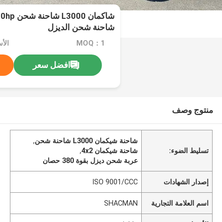
شاكمان 0
شاحنة شحن الديزل
MOQ：1
الأسعا
افضل سعر
منتوج وصف
شاحنة شيكمان L3000 شاحنة شحن
,
تسليط الضوء:
شاحنة شيكمان 4x2
,
عربة شحن ديزل بقوة 380 حصان
إصدار الشهادات
ISO 9001/CCC
اسم العلامة التجارية
SHACMAN