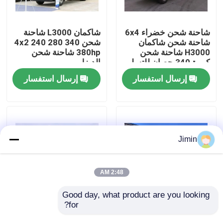
جولة في المعمل
شاحنة شحن خضراء 6x4
شاكمان L3000 شاحنة
شاحنة شحن شاكمان
شحن 4x2 240 280 340
H3000 شاحنة شحن
380hp شاحنة شحن
رقابة جودة
كبيرة 340 حصان للتسليم
الديزل
إرسال استفسار
إرسال استفسار
اتصل بنا
أخبار
Jimin
اطلب اقتباس
2:48 AM
شاحنة قلابة ثقيلة
Good day, what product are you looking 
for?
شاحنة شاحنة شاحنة
شاحنة شاحنة شاحنة
شيكمان L3000 شاحنة
بيضاء شاكمان X3000
شاحنة جرار