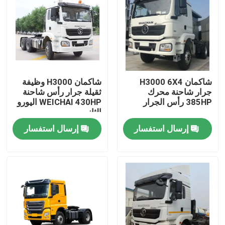
شاكمان H3000 6X4
شاكمان H3000 وظيفة
جرار شاحنة محرك
ثقيلة جرار رأس شاحنة
385HP رأس الجرار
WEICHAI 430HP اليورو
الثاني
إرسال استفسار
إرسال استفسار
المنزل
المنتجات
معلومات عنا