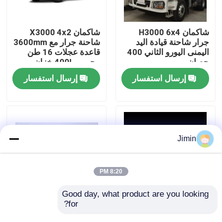
جولة في المعمل
شاكمان H3000 6x4
شاكمان X3000 4x2
جرار شاحنة قيادة اليد
شاحنة جرار مع 3600mm
اليمنى اليورو الثاني 400
قاعدة عجلات 16 طن
رقابة جودة
حصان
محور و 400L خزان
الوقود
إرسال استفسار
إرسال استفسار
اتصل بنا
أخبار
Jimin
اطلب اقتباس
8:20 PM
شاحنة قلابة ثقيلة
Good day, what product are you looking 
for?
شاكمان F3000 4x2
شاحنة جرار SHACMAN
شاحنة جرار مع 12R22.5
X3000 6X4 مع خزان
شاحنة جرار