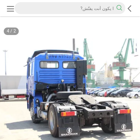
4
/
2