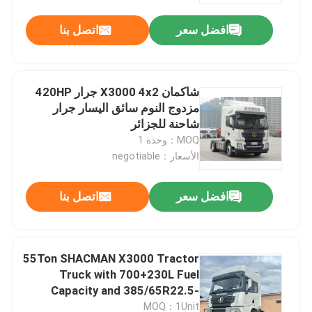
افضل سعر
اتصل بنا
جولة في المعمل
رقابة جودة
شاكمان X3000 4x2 جرار 420HP
مزدوج النوم سائق اليسار جرار
شاحنة للجزائر
اتصل بنا
MOQ：وحدة 1
الأسعار：negotiable
أخبار
افضل سعر
اتصل بنا
اطلب اقتباس
55Ton SHACMAN X3000 Tractor
شاحنة قلابة ثقيلة
Truck with 700+230L Fuel
Capacity and 385/65R22.5-
شاحنة جرار
315/80R22.5 Tires
MOQ：1Unit