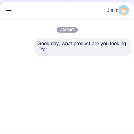
شاحنة رافعة F3000 6x4
شاكمان H3000 رافعة
Jimin
شاحنة رافعة شاكمان 375
شاحنة شحن 8x4 380hp
حصان يورو V أبيض
شاحنة شفرة العنق اليورو
2
8:07 AM
افضل سعر
افضل سعر
Good day, what product are you looking 
for?
اتصل بنا
اتصل بنا
عرض المزيد
منزل
حول نا
اتصل بنا
Desktop Site
خريطة الموقع
سياسة الخصوصية