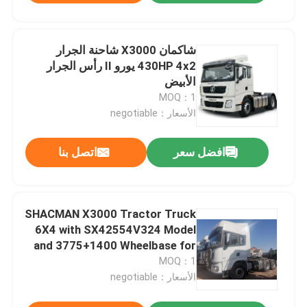
شاكمان X3000 شاحنة الجرار
430HP 4x2 يورو II رأس الجرار
الأبيض
MOQ：1
الأسعار：negotiable
افضل سعر
اتصل بنا
SHACMAN X3000 Tractor Truck
6X4 with SX42554V324 Model
and 3775+1400 Wheelbase for
45～60/80 km/h Speed
MOQ：1
الأسعار：negotiable