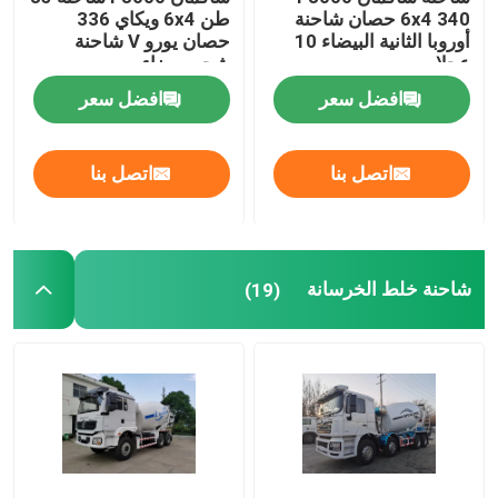
6x4 340 حصان شاحنة
طن 6x4 ويكاي 336
أوروبا الثانية البيضاء 10
حصان يورو V شاحنة
عجلات
شحن بيضاء
افضل سعر
افضل سعر
اتصل بنا
اتصل بنا
شاحنة خلط الخرسانة
(19)