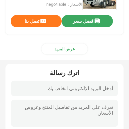
الأسعار：negotiable
شاحنة لوري
افضل سعر
اتصل بنا
شاحنة خلط الخرسانة
عرض المزيد
شاحنة شحن رافعة
شاحنات خاصة
اترك رسالة
شاحنة قمامة خفيفة
شاحنة شحن
شاحنة صهريج مياه