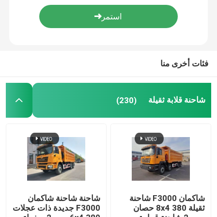
شاحنات خزانات النفط
شاحنة قمامة ضغط
فئات أخرى منا
نصف مقطورة
شاحنة قلابة ثقيلة
(230)
شاكمان F3000 شاحنة
شاحنة شاحنة شاكمان
ثقيلة 8x4 380 حصان
F3000 جديدة ذات عجلات