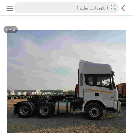
6
/
2