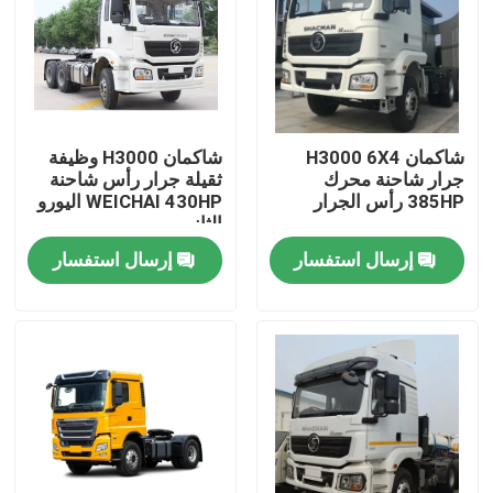
شاكمان H3000 6X4
شاكمان H3000 وظيفة
جرار شاحنة محرك
ثقيلة جرار رأس شاحنة
385HP رأس الجرار
WEICHAI 430HP اليورو
الثاني
إرسال استفسار
إرسال استفسار
المنزل
المنتجات
معلومات عنا