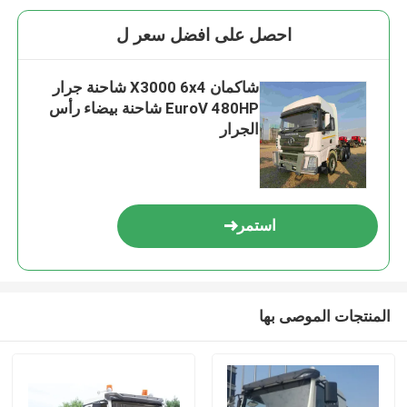
احصل على افضل سعر ل
شاكمان X3000 6x4 شاحنة جرار
EuroV 480HP شاحنة بيضاء رأس
الجرار
استمر
المنتجات الموصى بها