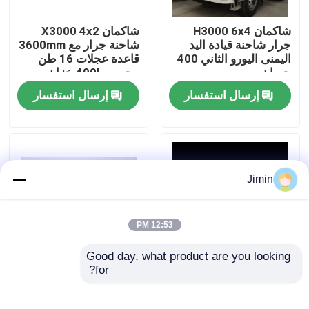
شاكمان H3000 6x4
شاكمان X3000 4x2
جولة في المعمل
جرار شاحنة قيادة اليد
شاحنة جرار مع 3600mm
اليمنى اليورو الثاني 400
قاعدة عجلات 16 طن
حصان
محور و 400L خزان
رقابة جودة
الوقود
إرسال استفسار
إرسال استفسار
اتصل بنا
أخبار
Jimin
اطلب اقتباس
12:53 PM
Good day, what product are you looking 
شاحنة قلابة ثقيلة
for?
شاكمان F3000 4x2
شاحنة جرار SHACMAN
شاحنة جرار مع 12R22.5
X3000 6X4 مع خزان
إطارات 400L خزان
وقود ألومنيوم سعة 600
شاحنة جرار