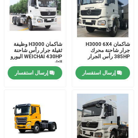
شاكمان H3000 6X4
شاكمان H3000 وظيفة
جرار شاحنة محرك
ثقيلة جرار رأس شاحنة
385HP رأس الجرار
WEICHAI 430HP اليورو
الثاني
إرسال استفسار
إرسال استفسار
المنزل
المنتجات
معلومات عنا