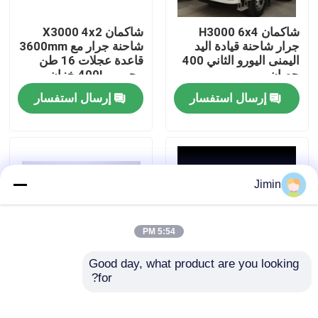
شاكمان H3000 6x4
شاكمان X3000 4x2
جولة في المعمل
جرار شاحنة قيادة اليد
شاحنة جرار مع 3600mm
اليمنى اليورو الثاني 400
قاعدة عجلات 16 طن
حصان
محور و 400L خزان
رقابة جودة
الوقود
إرسال استفسار
إرسال استفسار
اتصل بنا
أخبار
Jimin
اطلب اقتباس
5:54 PM
Good day, what product are you looking 
شاحنة قلابة ثقيلة
for?
شاكمان F3000 4x2
شاحنة جرار SHACMAN
شاحنة جرار مع 12R22.5
X3000 6X4 مع خزان
إطارات 400L خزان
وقود ألومنيوم سعة 600
شاحنة جرار