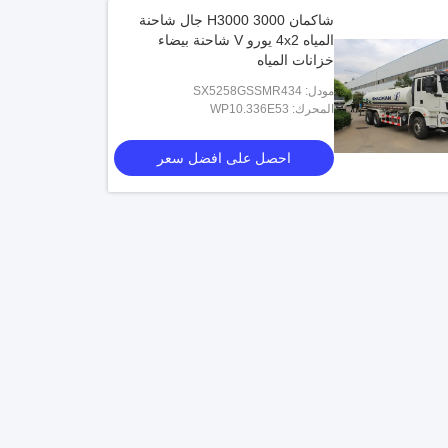
شاكمان H3000 3000 جال شاحنة
المياه 4x2 يورو V شاحنة بيضاء
خزانات المياه
مودل: SX5258GSSMR434
المحرك: WP10.336E53
احصل على افضل سعر