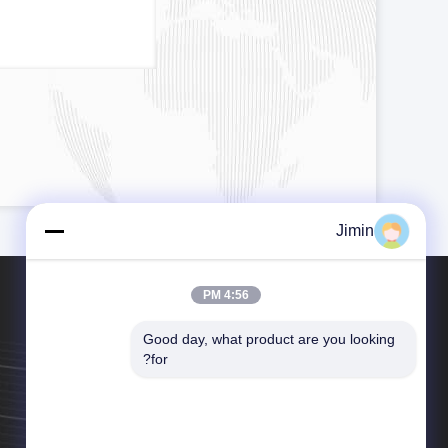
Jimin
4:56 PM
Good day, what product are you looking 
for?
هاتف：86-029-86611565
بريد إلكتروني：christina@shacman-tractor.com