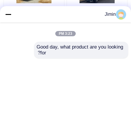
شاحنة رافعة F3000 6x4
شاكمان H3000 رافعة
Jimin
شاحنة رافعة شاكمان 375
شاحنة شحن 8x4 380hp
حصان يورو V أبيض
شاحنة شفرة العنق اليورو
2
3:23 PM
افضل سعر
افضل سعر
Good day, what product are you looking 
for?
اتصل بنا
اتصل بنا
عرض المزيد
منزل
حول نا
اتصل بنا
Desktop Site
خريطة الموقع
سياسة الخصوصية