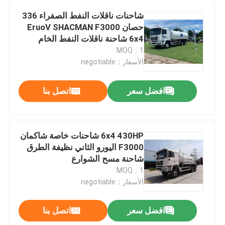
شاحنات ناقلات النفط الصفراء 336
حصان EruoV SHACMAN F3000
6x4 شاحنة ناقلات النفط الخام
MOQ：1
الأسعار：negotiable
افضل سعر
اتصل بنا
6x4 430HP شاحنات خاصة شاكمان
F3000 اليورو الثاني نظيفة الطرق
المنزل
شاحنة مسح الشوارع
MOQ：1
الأسعار：negotiable
المنتجات
افضل سعر
اتصل بنا
340 حصان شاحنة قمامة ثقيلة شاكمان F3000 شاحنة تيبر صفراء 6x4 380 حصان 430 حصان
معلومات عنا